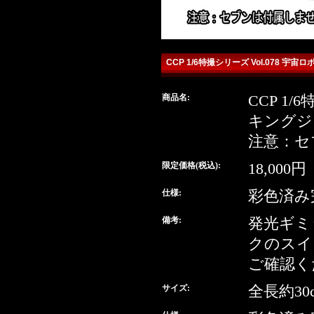
CCP 1/6特撮シリーズ Vol.078 
商品名:
CCP 1/
detail
キングジ
注意：セ
buy
限定価格(税込):
18,000円
仕様:
彩色済み
備考:
発光ギミ
クのスイ
ご確認く
サイズ:
全長約30