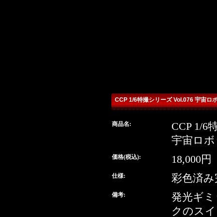
CCP 1/6特撮シリーズ Vol.076 
商品名:
CCP 1/
detail
宇宙ロボ
buy
価格(税込):
18,000円
仕様:
彩色済み
備考:
発光ギミ
クのスイ