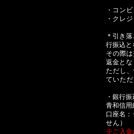
・コンビ
・クレジ
＊引き落
行振込と
その際は
返金とな
ただし、
ていただ
・銀行振
青和信用
口座名：
せん）
※ご入金