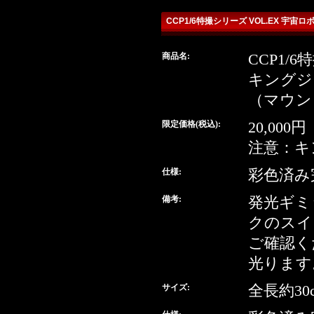
CCP1/6特撮シリーズ VOL.EX 
商品名:
CCP1/
detail
キングジ
（マウン
buy
限定価格(税込):
20,000円
注意：キ
仕様:
彩色済み
備考:
発光ギミ
クのスイ
ご確認く
光ります
サイズ:
全長約30