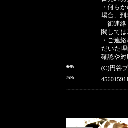
・何らか
場合、到
御連絡
関しては
・ご連絡
だいた理
確認や対
著作:
(C)円谷
JAN:
45601591