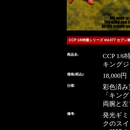
CCP 1/6特撮シリーズ Vol.077 
商品名:
CCP 1/
detail
キングジ
buy
価格(税込):
18,000円
仕様:
彩色済み
「キング
両腕と左
備考:
発光ギミ
クのスイ