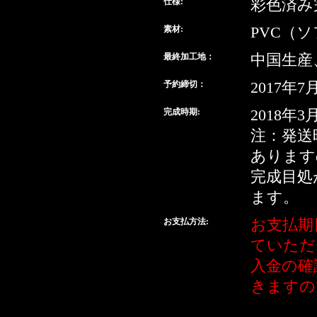
仕様:
彩色済み
素材:
PVC（
最終加工地：
中国生産
予約締切：
2017年7
完成時期:
2018年3
注：発送
あります
完成目処
ます。
お支払方法:
お支払期
ていただ
入金の確
きますの