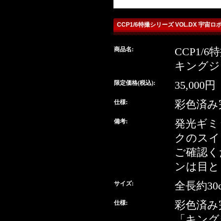
CCP1/6特撮シリーズ VOL.DX 
商品名:
CCP1/
detail
キングジ
buy
限定価格(税込):
35,000円
仕様:
彩色済み
備考:
発光ギミ
クのスイ
ご確認く
ンは目と
サイズ:
全長約30
仕様:
彩色済み
「キング