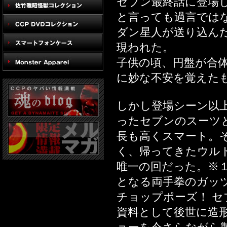
セブン最終話に登場
と言っても過言では
ダン星人が送り込ん
現われた。
子供の頃、円盤が合
に妙な不安を覚えた
しかし登場シーン以
ったセブンのスーツ
長も高くスマート。
く、帰ってきたウル
唯一の回だった。※
となる両手拳のガッ
チョップポーズ！ 
資料として後世に造