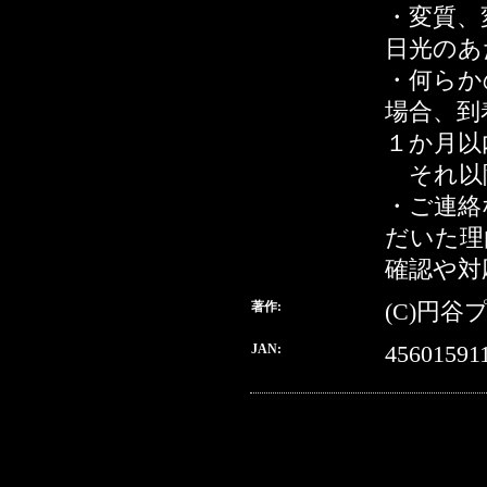
・変質、
日光のあ
・何らか
場合、到
１か月以
それ以降
・ご連絡
だいた理
確認や対
著作:
(C)円谷
JAN:
45601591