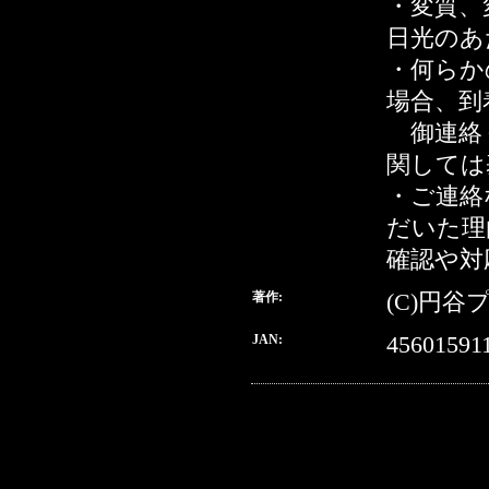
・変質、
日光のあ
・何らか
場合、到
御連絡
関しては
・ご連絡
だいた理
確認や対
著作:
(C)円谷
JAN:
45601591