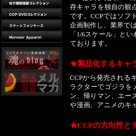
存キャラを独自の観
です。CCPではソ
企画制作し、業界では
「1/6スケール」と
ております。
★製品化するキャ
CCPから発売されるキ
ラクターでゴジラを
ン、帰りマン、エー
や漫画、アニメのキ
★CCPの方向性と