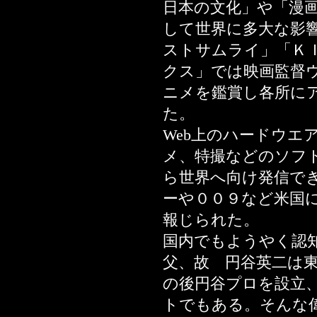
日本の文化」や「漫
して世界に多大な影
ストサムライ」「Ｋ
クス」では映画監督
ニメを鑑賞し各所に
た。
Web上のハードウ
メ、特撮などのソフ
ら世界へ向け発信で
ーや００９など米国
報じられた。
国内でもようやく認
父、故 円谷英二は
の後円谷プロを設立
トでもある。そんな