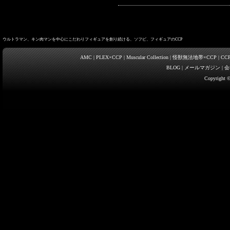
ウルトラマン、キン肉マンを中心にこだわりフィギュアを創り続ける、ソフビ、フィギュアのCCP
AMC
|
PLEX×CCP
|
Muscular Collection
|
怪獣無法地帯×CCP
|
CC
BLOG
|
メールマガジン
|
会
Copyright ©