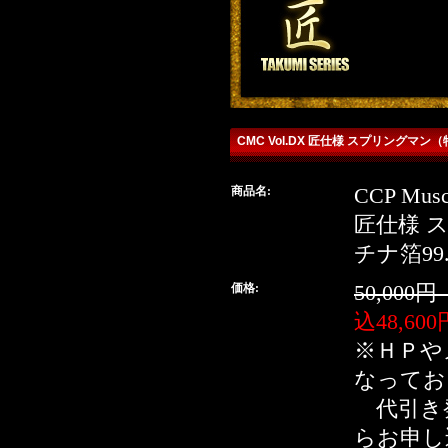
CMC Vol.DX 匠仕様 スプリングマン
商品名:
CCP Muscu
detailq
匠仕様 
チナ箔99
detail
価格:
50,000
込48,60
※ＨＰや
なってお
代引き
らお申し