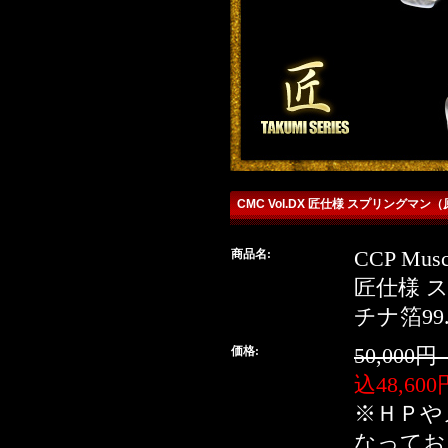
CMC Vol.DX 匠仕様 スプリングマン
商品名:
CCP Muscu
detailq
匠仕様 
チナ箔99
detail
価格:
50,000
込48,60
※ＨＰや
なってお