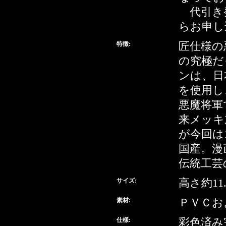
代引き
らお申し
特徴:
匠仕様の
の究極だ
ンは、日
を使用し
悪魔将軍
来メッキ
が今回は
国産。漫
伝統工芸
サイズ:
高さ約11.
素材:
ＰＶＣお
仕様:
彩色済み