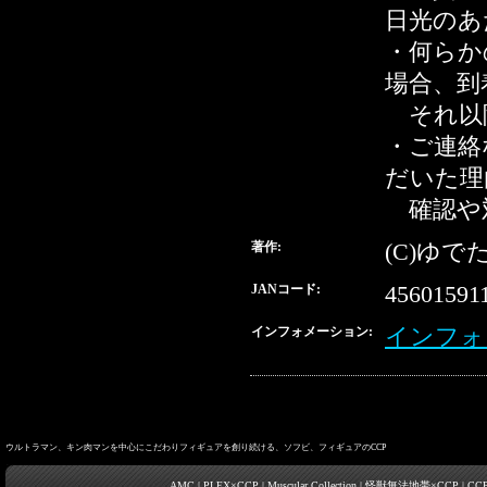
日光のあ
・何らか
場合、到
それ以降
・ご連絡
だいた理
確認や
著作:
(C)ゆで
JANコード:
45601591
インフォメーション:
インフォ
ウルトラマン、キン肉マンを中心にこだわりフィギュアを創り続ける、ソフビ、フィギュアのCCP
AMC
|
PLEX×CCP
|
Muscular Collection
|
怪獣無法地帯×CCP
|
CC