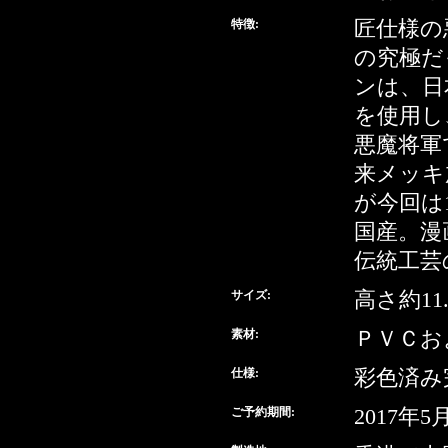
特徴:
匠仕様の
の究極だ
ンは、日
を使用し
悪魔将軍
来メッキ
が今回は
国産。漫
伝統工芸
サイズ:
高さ約11.
素材:
ＰＶＣお
仕様:
彩色済み
ご予約期間:
2017年