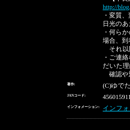
http://blo
・変質、
日光のあ
・何らか
場合、到
それ以降
・ご連絡
だいた理
確認や
著作:
(C)ゆで
JANコード:
45601591
インフォメーション:
インフォ