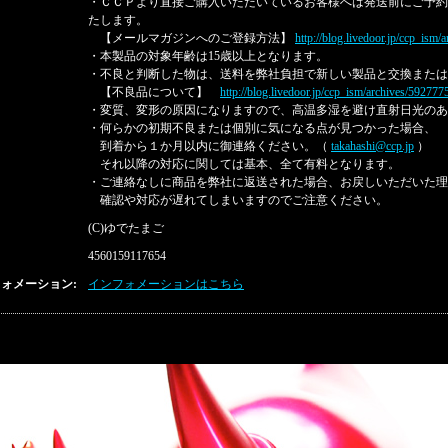
・ＣＣＰより直接ご購入いただいているお客様へは発送前にご予約
たします。
【メールマガジンへのご登録方法】
http://blog.livedoor.jp/ccp_ism
・本製品の対象年齢は15歳以上となります。
・不良と判断した物は、送料を弊社負担で新しい製品と交換または
【不良品について】
http://blog.livedoor.jp/ccp_ism/archives/592777
・変質、変形の原因になりますので、高温多湿を避け直射日光のあ
・何らかの初期不良または個別に気になる点が見つかった場合、
到着から１か月以内に御連絡ください。（
takahashi@ccp.jp
）
それ以降の対応に関しては基本、全て有料となります。
・ご連絡なしに商品を弊社に返送された場合、お戻しいただいた理
確認や対応が遅れてしまいますのでご注意ください。
(C)ゆでたまご
4560159117654
ォメーション:
インフォメーションはこちら