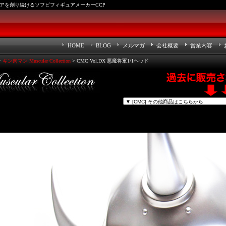
アを創り続けるソフビフィギュアメーカーCCP
HOME
BLOG
メルマガ
会社概要
営業内容
>
キン肉マン Muscular Collection
> CMC Vol.DX 悪魔将軍1/1ヘッド