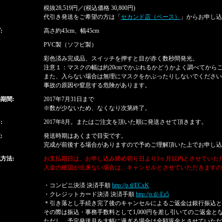
税抜28,519円／(税込価格 30,800円)
buy
代引き発送をご希望の方は「
セカンド店（ベース）
」からお申し込
:
高さ約43cm、幅45cm
PVC製（ソフビ製）
彩色済み完成品、スイッチを押すと目が赤く数秒間発光。
注意１：マスクの幅は約20cmでかぶれるかどうかよく調べてから
また、入らない場合は無理にマスクをかぶったりしないでください
事故の原因や窒息する危険があります。
期間:
2017年7月31日まで
※数が少ないため、なくなり次第終了。
:
2017年8月。またはご注文を頂いた順に発送させて頂きます。
:
発送時期はあくまで目安です。
完成が前後する場合がありますので予めご理解頂いた上でお申し込
方法:
お支払期日は、お申し込み締め切り日より1ヶ月以内とさせていた
入金の確認が出来ない場合は、キャンセルとさせていただきますの
・コンビニ決済 決済手順
http://p.tl/ECxK
・クレジットカード決済 決済手順
http://p.tl/-Ez5
＊引き落とし手続き完了後のキャンセルによるご返金は銀行振込と
その際は振込・事務手数料として1,000円を差し引いてのご返金と
ただし、予定発送月を大幅に過ぎる場合は全額返金とさせていただ