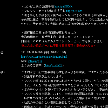
・コンビニ決済 決済手順
http://p.tl/ECxK
・クレジットカード決済 決済手順
http://p.tl/-Ez5
＊引き落とし手続き完了後のキャンセルによるご返金は銀行振込と
その際は振込・事務手数料として1,000円を差し引いてのご返金と
ただし、予定発送月を大幅に過ぎる場合は全額返金とさせていただ
・銀行振込口座（銀行口座が変わりました）
青和信用組合 五反野支店 普通口座 ０４８１０８７
口座名：ＣＣＰ（カタカナで「シーシーピー」でも構いません）
※ご入金の確認メールは平日５日間程頂く場合があります。
せ :
TEL:03-3886-3682 (平日10:00-16:00)
http://www.ccp.jp/company/inquiry.html
Mail:
info@ccp.jp
よくあるご質問 （
http://p.tl/8hCP
）
項 :
ご予約時は下記注意事項を必ずお読み頂き確認後、ご注文くださる
・対象年齢15歳以上となります。
・マスクの幅は約20ｃｍでかぶれるかどうかよく調べてからご使
また、入らない場合は無理にマスクをかぶったりしないでくださ
・水の中やタオルを巻いてマスクをかぶらないでください。事故の
・マスクを被り自動車、バイク、自転車等の運転は危険ですのでお
・特に角の先端が尖っているため、落下した場合非常に危険です。
・幼児の手の届かない場所に保管してください。
・画像はあくまで完成イメージです。予告なく修正や改善を行う場