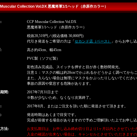
 Muscular Collection Vol.DX 悪魔将軍1/1ヘッド（赤原作カラー）
:
CCP Muscular Collection Vol.DX
detailq
悪魔将軍1/1ヘッド（赤原作カラー）
税抜28,519円／(税込価格 30,800円)
buy
代引き発送をご希望の方は「
セカンド店（ベース）
」からお申し込
:
高さ約43cm、幅45cm
PVC製（ソフビ製）
彩色済み完成品、スイッチを押すと目が赤く数秒間発光。
注意１：マスクの幅は約20cmでかぶれるかどうかよく調べてから
また、入らない場合は無理にマスクをかぶったりしないでください
事故の原因や窒息する危険があります。
期間:
2017年7月31日まで
※数が少ないため、なくなり次第終了。
:
2017年8月。またはご注文を頂いた順に発送させて頂きます。
:
発送時期はあくまで目安です。
完成が前後する場合がありますので予めご理解頂いた上でお申し込
方法:
お支払期日は、お申し込み締め切り日より1ヶ月以内とさせていた
入金の確認が出来ない場合は、キャンセルとさせていただきますの