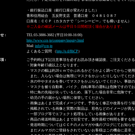
・銀行振込口座（銀行口座が変わりました）
青和信用組合 五反野支店 普通口座 ０４８１０８７
口座名：ＣＣＰ（カタカナで「シーシーピー」でも構いません）
※ご入金の確認メールは平日５日間程頂く場合があります。
せ :
TEL:03-3886-3682 (平日10:00-16:00)
http://www.ccp.jp/company/inquiry.html
Mail:
info@ccp.jp
よくあるご質問 （
http://p.tl/8hCP
）
項 :
ご予約時は下記注意事項を必ずお読み頂き確認後、ご注文くださる
・対象年齢15歳以上となります。
・マスクの幅は約20ｃｍでかぶれるかどうかよく調べてからご使
また、入らない場合は無理にマスクをかぶったりしないでくださ
・水の中やタオルを巻いてマスクをかぶらないでください。事故の
・マスクを被り自動車、バイク、自転車等の運転は危険ですのでお
・特に角の先端が尖っているため、落下した場合非常に危険です。
・幼児の手の届かない場所に保管してください。
・画像はあくまで完成イメージです。予告なく修正や改善を行う場
・掲載されている画像と実際の製品は、彩色などのイメージが異な
・一部ブログ等でエフェクト処理をしている画像があります。
・商品の発送時期はあくまで目安です。製作過程で時間を要する場
・発送時期についてはＣＣＰのメルマガや魂のブログにてお知らせ
まだメルマガのご登録をされていないお客様はこの機会に是非、