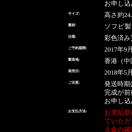
お申し込
サイズ:
高さ約24.
素材:
ソフビ製
仕様:
彩色済み
ご予約期間:
2017年
製造地:
香港（中
発売日:
2018年5
ご注意:
発送時期
完成が前
お申し込
お支払方法:
お支払期
ていただ
入金の確