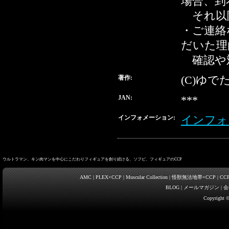
場合、到
それ以降
・ご連絡
だいた理
確認や
著作:
(C)ゆで
JAN:
***
インフォメーション:
インフォ
ウルトラマン、キン肉マンを中心にこだわりフィギュアを創り続ける、ソフビ、フィギュアのCCP
AMC
|
PLEX×CCP
|
Muscular Collection
|
怪獣無法地帯×CCP
|
CC
BLOG
|
メールマガジン
|
会
Copyright ©