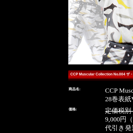
CCP Muscular Collection No.
商品名:
CCP Mus
detailq
28巻表紙V
buy
価格:
定価税別：1
9,000円
代引き発