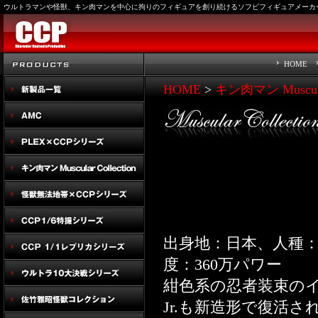
ウルトラマンや怪獣、キン肉マンを中心に拘りのフィギュアを創り続けるソフビフィギュアメーカー
HOME
HOME
>
キン肉マン Muscular
出身地：日本、人種：黄
度：360万パワー
紺色系の忍者装束の
Jr.も新造形で復活