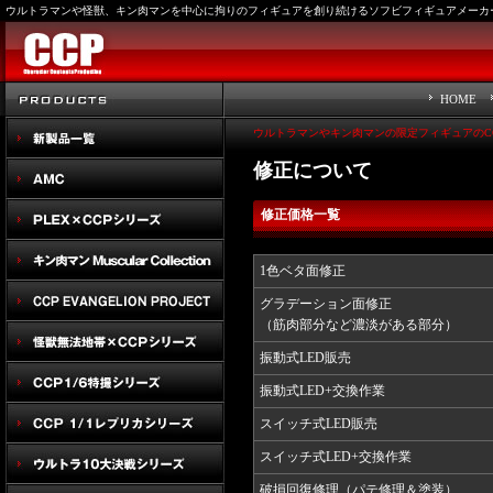
ウルトラマンや怪獣、キン肉マンを中心に拘りのフィギュアを創り続けるソフビフィギュアメーカー
HOME
ウルトラマンやキン肉マンの限定フィギュアのC
修正について
修正価格一覧
1色ベタ面修正
グラデーション面修正
（筋肉部分など濃淡がある部分）
振動式LED販売
振動式LED+交換作業
スイッチ式LED販売
スイッチ式LED+交換作業
破損回復修理（パテ修理＆塗装）