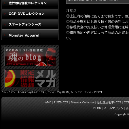
注意点
◎上記内の価格はあくまで目安です。修
◎商品を弊社にお送り頂く際の送料はお
◎修理代金のお支払いは修理費用に送料1
◎修理箇所や内容によって商品のお買上
い。
ウルトラマン、キン肉マンを中心にこだわりフィギュアを創り続ける、ソフビ、フィギュアのCCP
AMC
|
PLEX×CCP
|
Muscular Collection
|
怪獣無法地帯×CCP
|
CC
BLOG
|
メールマガジン
|
会
Copyright ©